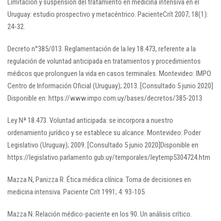
Limitación y suspensión del tratamiento en medicina intensiva en el
Uruguay: estudio prospectivo y metacéntrico. PacienteCrít 2007; 18(1):
24-32.
Decreto n°385/013. Reglamentación de la ley 18.473, referente a la
regulación de voluntad anticipada en tratamientos y procedimientos
médicos que prolonguen la vida en casos terminales. Montevideo: IMPO
Centro de Información Oficial (Uruguay); 2013. [Consultado 5 junio 2020]
Disponible en: https://www.impo.com.uy/bases/decretos/385-2013
Ley Nª 18.473. Voluntad anticipada: se incorpora a nuestro
ordenamiento jurídico y se establece su alcance. Montevideo: Poder
Legislativo (Uruguay); 2009. [Consultado 5 junio 2020]Disponible en
https://legislativo.parlamento.gub.uy/temporales/leytemp5304724.htm
Mazza N, Panizza R. Ética médica clínica. Toma de decisiones en
medicina intensiva. Paciente Crít 1991; 4: 93-105.
Mazza N. Relación médico-paciente en los 90. Un análisis crítico.