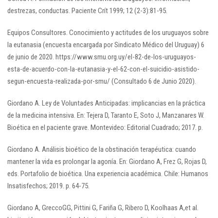
destrezas, conductas. Paciente Crít 1999; 12 (2-3):81-95.
Equipos Consultores. Conocimiento y actitudes de los uruguayos sobre
la eutanasia (encuesta encargada por Sindicato Médico del Uruguay) 6
de junio de 2020. https://www.smu.org.uy/el-82-de-los-uruguayos-
esta-de-acuerdo-con-la-eutanasia-y-el-62-con-el-suicidio-asistido-
segun-encuesta-realizada-por-smu/ (Consultado 6 de Junio 2020).
Giordano A. Ley de Voluntades Anticipadas: implicancias en la práctica
de la medicina intensiva. En: Tejera D, Taranto E, Soto J, Manzanares W.
Bioética en el paciente grave. Montevideo: Editorial Cuadrado; 2017. p.
Giordano A. Análisis bioético de la obstinación terapéutica: cuando
mantener la vida es prolongar la agonía. En: Giordano A, Frez G, Rojas D,
eds. Portafolio de bioética. Una experiencia académica. Chile: Humanos
Insatisfechos; 2019. p. 64-75.
Giordano A, GreccoGG, Pittini G, Fariña G, Ribero D, Koolhaas A,et al.