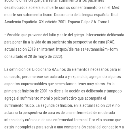
acción u omisión que para evitar sufrimiento a los pacientes
desahuciados acelera su muerte con su consentimiento o sin él. Med:
muerte sin sufrimiento físico. Diccionario de la lengua española. Real
Academia Española. XXI edición 2001. Espasa Calpe SA. Tomo I.
• Vocablo que proviene del latín y este del griego. Intervención deliberada
para poner fin a la vida de un paciente sin perspectiva de cura (RAE.
actualización 2019 en internet: https://dle.rae.es/eutanasia?m=form.
consultado el 28 de mayo de 2020).
La definición del Diccionario RAE nos da elementos necesarios para el
concepto, pero merece ser aclarada o y expandida, agregando algunos
aspectos imprescindibles que necesitamos tener muy claros. En la
primera definición de 2001 no dice si la acción es deliberada y tampoco
agrega el sufrimiento moral o psicoafectivo que acompaña el
sufrimiento físico. La segunda definición, en la actualización 2019, no
aclara si la perspectiva de cura es de una enfermedad de moderada
intensidad y crónica o de una enfermedad terminal. Por ello asumo que
están incompletas para servir a una comprensión cabal del concepto y a