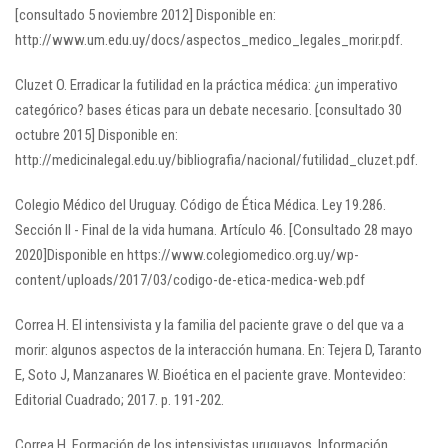
[consultado 5 noviembre 2012] Disponible en:
http://www.um.edu.uy/docs/aspectos_medico_legales_morir.pdf.
Cluzet O. Erradicar la futilidad en la práctica médica: ¿un imperativo
categórico? bases éticas para un debate necesario. [consultado 30
octubre 2015] Disponible en:
http://medicinalegal.edu.uy/bibliografia/nacional/futilidad_cluzet.pdf.
Colegio Médico del Uruguay. Código de Ética Médica. Ley 19.286.
Sección II - Final de la vida humana. Artículo 46. [Consultado 28 mayo
2020]Disponible en https://www.colegiomedico.org.uy/wp-
content/uploads/2017/03/codigo-de-etica-medica-web.pdf
Correa H. El intensivista y la familia del paciente grave o del que va a
morir: algunos aspectos de la interacción humana. En: Tejera D, Taranto
E, Soto J, Manzanares W. Bioética en el paciente grave. Montevideo:
Editorial Cuadrado; 2017. p. 191-202.
Correa H. Formación de los intensivistas uruguayos. Información,