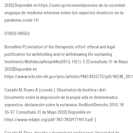
2020] Disponible en https://sumi.uy/recomendaciones-de-la-sociedad-
uruguaya-de-medicina-intensiva-sobre-los-aspectos-bioeticos-en-la-
pandemia-covid-19/.
OTROS PAÍSES
Borsellino P.Limitation of the therapeutic effort: ethical and legal
justification for withholding and/or withdrawing life sustaining
treatments.MultidiscipRespirMed2015; 10(1): 5. [Consultado 31 de Mayo
2020]Disponible en
https://www.ncbi.nlm.nih.gov/pmc/articles/PMC4335772/pdf/40248_2015
Casado M, Royes A (coords.). Observatori de bioètica i dret .
Documento sobre la disposición de la propia vida en determinados
supuestos: declaración sobre la eutanasia. RevBioétDerecho 2010; 18:
55-57. Consultado 31 de Mayo 2020] Disponible en
https://www.redalyc.org/pdf/783/78339719013.pdf. [