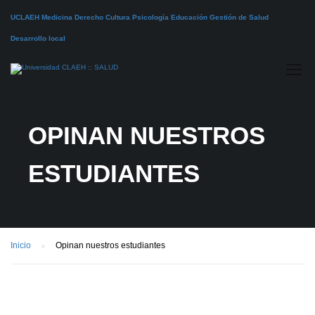
UCLAEH
Medicina
Derecho
Cultura
Psicología
Educación
Gestión de Salud
Desarrollo local
OPINAN NUESTROS
ESTUDIANTES
Inicio
Opinan nuestros estudiantes