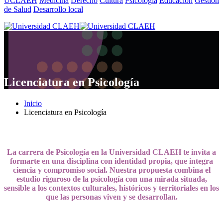
UCLAEH
Medicina
Derecho
Cultura
Psicología
Educación
Gestión
de Salud
Desarrollo local
Licenciatura en Psicología
Inicio
Licenciatura en Psicología
La carrera de Psicología en la Universidad CLAEH te invita a
formarte en una disciplina con identidad propia, que integra
ciencia y compromiso social. Nuestra propuesta combina el
estudio riguroso de la psicología con una mirada situada,
sensible a los contextos culturales, históricos y territoriales en los
que las personas viven y se desarrollan.