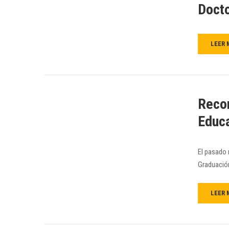
Docto
LEER 
Recon
Educ
El pasado 
Graduación
LEER 