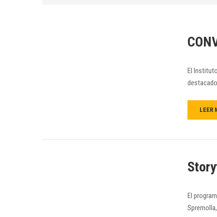
CONV
El Institu
destacados
LEER 
Story
El program
Spremolla,