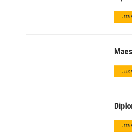
LEER 
Maest
LEER 
Diplo
LEER 