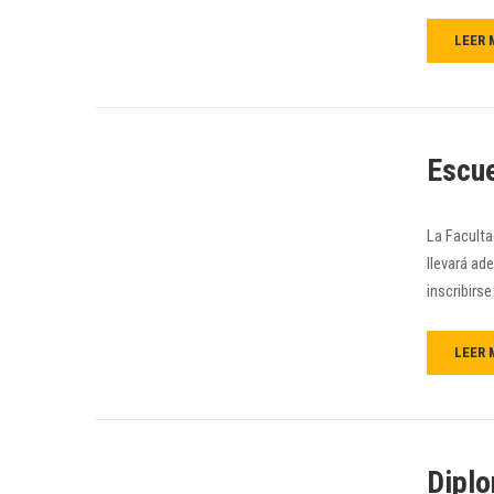
LEER 
Escue
La Faculta
llevará ad
inscribirse
LEER 
Diplo