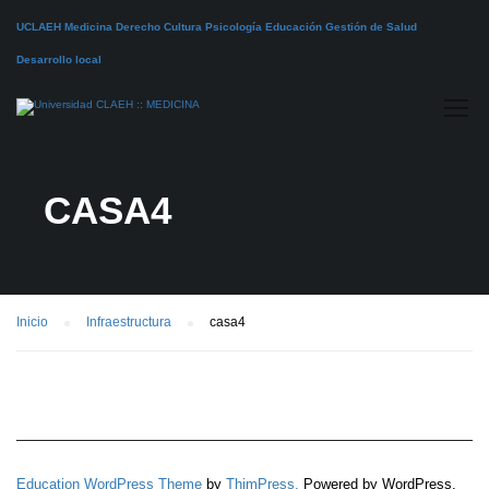
UCLAEH
Medicina
Derecho
Cultura
Psicología
Educación
Gestión de Salud
Desarrollo local
CASA4
Inicio
Infraestructura
casa4
Education WordPress Theme
by
ThimPress.
Powered by WordPress.