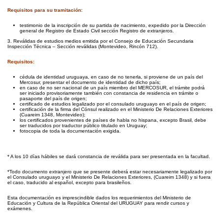
Requisitos para su tramitación:
testimonio de la inscripción de su partida de nacimiento, expedido por la Dirección
general de Registro de Estado Civil sección Registro de extranjeros.
3. Reválidas de estudios medios emitida por el Consejo de Educación Secundaria
Inspección Técnica – Sección reválidas (Montevideo, Rincón 712).
Requisitos:
cédula de identidad uruguaya, en caso de no tenerla, si proviene de un país del
Mercosur, presentar el documento de identidad de dicho país;
en caso de no ser nacional de un país miembro del MERCOSUR, el trámite podrá
ser iniciado provisoriamente también con constancia de residencia en trámite o
pasaporte del país de origen;
certificado de estudios legalizado por el consulado uruguayo en el país de origen;
certificación de la firma del Cónsul realizado en el Ministerio De Relaciones Exteriores
(Cuareim 1348, Montevideo);
los certificados provenientes de países de habla no hispana, excepto Brasil, debe
ser traducidos por traductor público titulado en Uruguay;
fotocopia de toda la documentación exigida.
* A los 10 días hábiles se dará constancia de reválida para ser presentada en la facultad.
*Todo documento extranjero que se presente deberá estar necesariamente legalizado por
el Consulado uruguayo y el Ministerio De Relaciones Exteriores, (Cuareim 1348) y si fuera
el caso, traducido al español, excepto para brasileños.
Esta documentación es imprescindible dados los requerimientos del Ministerio de
Educación y Cultura de la República Oriental del URUGUAY para rendir cursos y
exámenes.