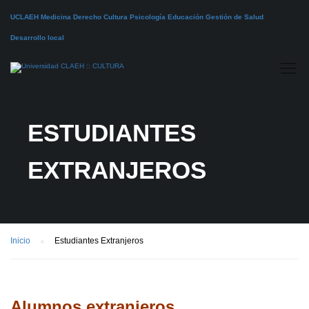
UCLAEH
Medicina
Derecho
Cultura
Psicología
Educación
Gestión de Salud
Desarrollo local
ESTUDIANTES
EXTRANJEROS
Inicio
Estudiantes Extranjeros
Alumnos extranjeros