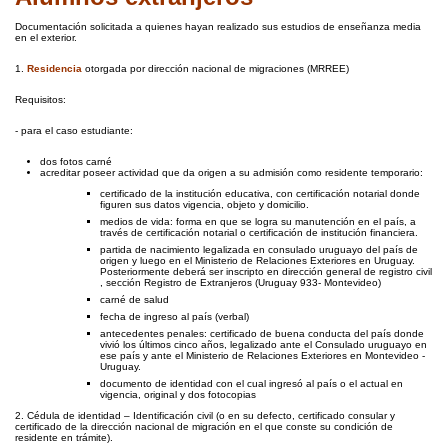
Documentación solicitada a quienes hayan realizado sus estudios de enseñanza media
en el exterior.
1.
Residencia
otorgada por dirección nacional de migraciones (MRREE)
Requisitos:
- para el caso estudiante:
dos fotos carné
acreditar poseer actividad que da origen a su admisión como residente temporario:
certificado de la institución educativa, con certificación notarial donde
figuren sus datos vigencia, objeto y domicilio.
medios de vida: forma en que se logra su manutención en el país, a
través de certificación notarial o certificación de institución financiera.
partida de nacimiento legalizada en consulado uruguayo del país de
origen y luego en el Ministerio de Relaciones Exteriores en Uruguay.
Posteriormente deberá ser inscripto en dirección general de registro civil
, sección Registro de Extranjeros (Uruguay 933- Montevideo)
carné de salud
fecha de ingreso al país (verbal)
antecedentes penales: certificado de buena conducta del país donde
vivió los últimos cinco años, legalizado ante el Consulado uruguayo en
ese país y ante el Ministerio de Relaciones Exteriores en Montevideo -
Uruguay.
documento de identidad con el cual ingresó al país o el actual en
vigencia, original y dos fotocopias
2. Cédula de identidad – Identificación civil (o en su defecto, certificado consular y
certificado de la dirección nacional de migración en el que conste su condición de
residente en trámite).