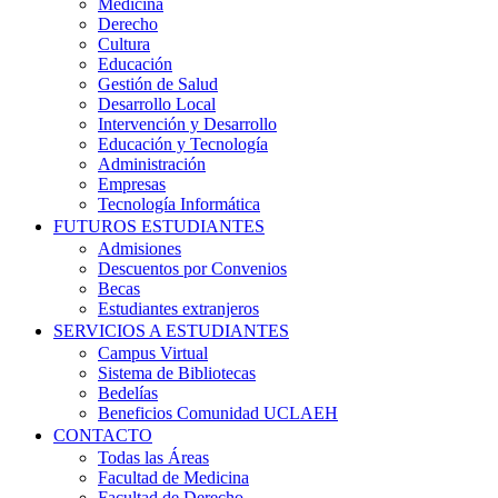
Medicina
Derecho
Cultura
Educación
Gestión de Salud
Desarrollo Local
Intervención y Desarrollo
Educación y Tecnología
Administración
Empresas
Tecnología Informática
FUTUROS ESTUDIANTES
Admisiones
Descuentos por Convenios
Becas
Estudiantes extranjeros
SERVICIOS A ESTUDIANTES
Campus Virtual
Sistema de Bibliotecas
Bedelías
Beneficios Comunidad UCLAEH
CONTACTO
Todas las Áreas
Facultad de Medicina
Facultad de Derecho