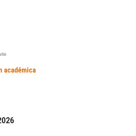
rtín
n académica
 2026