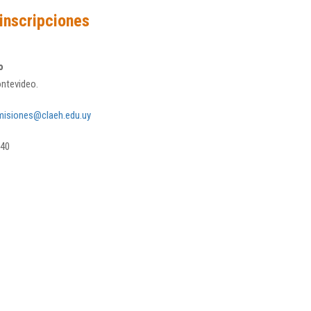
inscripciones
o
ontevideo.
misiones
@claeh.edu.uy
940