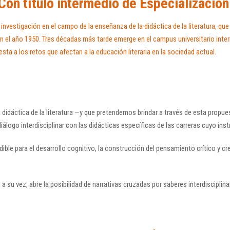
 Con título intermedio de Especialización
nvestigación en el campo de la enseñanza de la didáctica de la literatura, qu
 en el año 1950. Tres décadas más tarde emerge en el campus universitario in
ta a los retos que afectan a la educación literaria en la sociedad actual.
a didáctica de la literatura —y que pretendemos brindar a través de esta pro
logo interdisciplinar con las didácticas específicas de las carreras cuyo inst
dible para el desarrollo cognitivo, la construcción del pensamiento crítico y crea
o, a su vez, abre la posibilidad de narrativas cruzadas por saberes interdiscipli