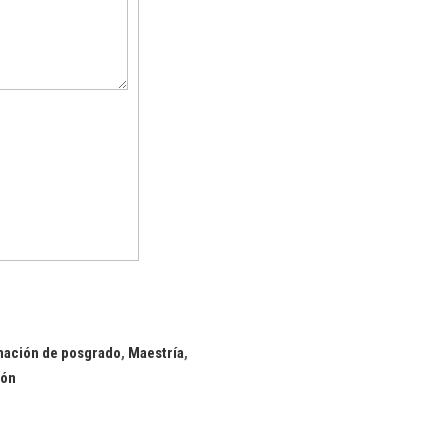
ación de posgrado
,
Maestría
,
ión