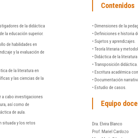
Contenidos
tigadores de la didáctica
• Dimensiones de la peda
 de la educación superior.
• Definiciones e historia d
• Sujetos y aprendizajes.
llo de habilidades en
• Teoría literaria y metod
dizaje y la evaluación de
• Didáctica de la literatur
• Transposición didáctica.
ica de la literatura en
• Escritura académica con 
íficas y las ciencias de la
• Documentación narrativa 
• Estudio de casos.
r a cabo investigaciones
Equipo doce
tura, así como de
áctica de aula.
 situada y los retos
Dra. Elvira Blanco
Prof. Mariel Cardozo